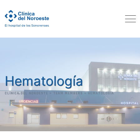
Skip
to
content
Hematología
CLÍNICA DEL NOROESTE
>
TEAM MEMBERS
>
HEMATOLOGÍA