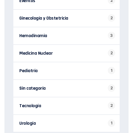
Eventos
2
Ginecología y Obstetricia
2
Hemodinamia
3
Medicina Nuclear
2
Pediatría
1
Sin categoría
2
Tecnología
2
Urología
1