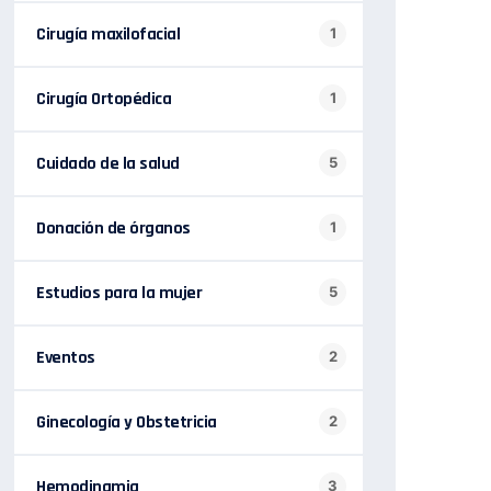
Cirugía maxilofacial
1
Cirugía Ortopédica
1
Cuidado de la salud
5
Donación de órganos
1
Estudios para la mujer
5
Eventos
2
Ginecología y Obstetricia
2
Hemodinamia
3