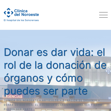
Skip
to
content
Donar es dar vida: el
rol de la donación de
órganos y cómo
puedes ser parte
CLÍNICA DEL NOROESTE
>
ARTÍCULOS
>
DONACIÓN DE ÓRGANOS
>
DONAR ES DAR VIDA: EL ROL DE LA DONACIÓN DE ÓRGANOS Y CÓMO
PUEDES SER PARTE