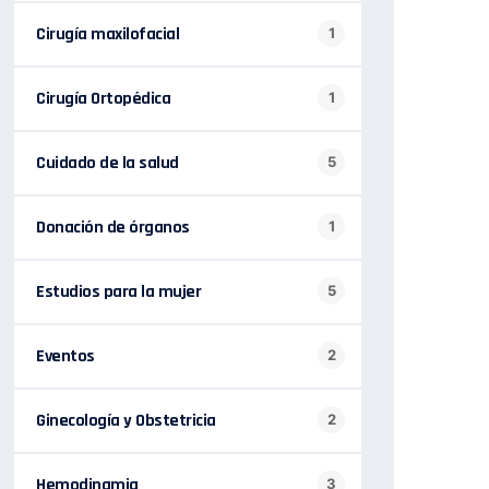
Cirugía maxilofacial
1
Cirugía Ortopédica
1
Cuidado de la salud
5
Donación de órganos
1
Estudios para la mujer
5
Eventos
2
Ginecología y Obstetricia
2
Hemodinamia
3