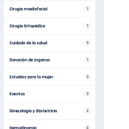
Cirugía maxilofacial
1
Cirugía Ortopédica
1
Cuidado de la salud
5
Donación de órganos
1
Estudios para la mujer
5
Eventos
2
Ginecología y Obstetricia
2
Hemodinamia
3