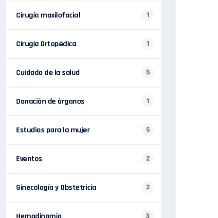
Cirugía maxilofacial
1
Cirugía Ortopédica
1
Cuidado de la salud
5
Donación de órganos
1
Estudios para la mujer
5
Eventos
2
Ginecología y Obstetricia
2
Hemodinamia
3