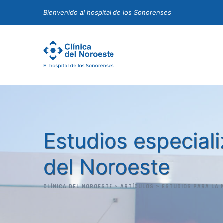
Skip
Bienvenido al hospital de los Sonorenses
to
content
Estudios especiali
del Noroeste
CLÍNICA DEL NOROESTE
>
ARTÍCULOS
>
ESTUDIOS PARA LA 