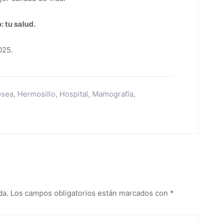
 tu salud.
025.
ósea
,
Hermosillo
,
Hospital
,
Mamografía
,
da.
Los campos obligatorios están marcados con
*