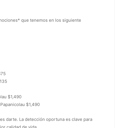
omociones* que tenemos en los siguiente
875
,135
lau $1,490
 Papanicolau $1,490
es darte. La detección oportuna es clave para
or calidad de vida.