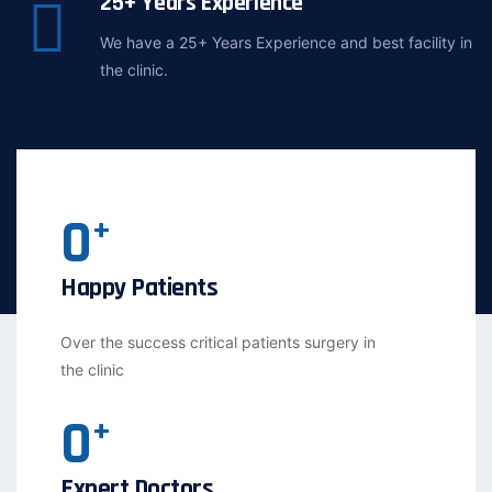
25+ Years Experience
We have a 25+ Years Experience and best facility in
the clinic.
0
+
Happy Patients
Over the success critical patients surgery in
the clinic
0
+
Expert Doctors