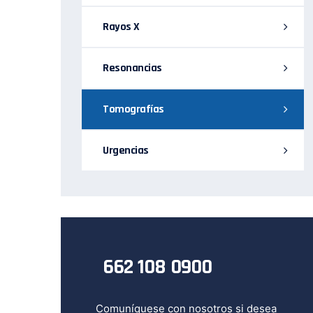
Rayos X
Resonancias
Tomografías
Urgencias
662 108 0900
Comuníquese con nosotros si desea