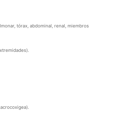
ulmonar, tórax, abdominal, renal, miembros
extremidades).
sacrocoxigea).