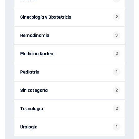
Ginecología y Obstetricia
2
Hemodinamia
3
Medicina Nuclear
2
Pediatría
1
Sin categoría
2
Tecnología
2
Urología
1