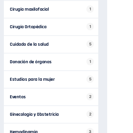
Cirugía maxilofacial
1
Cirugía Ortopédica
1
Cuidado de la salud
5
Donación de órganos
1
Estudios para la mujer
5
Eventos
2
Ginecología y Obstetricia
2
Hemodinamia
3