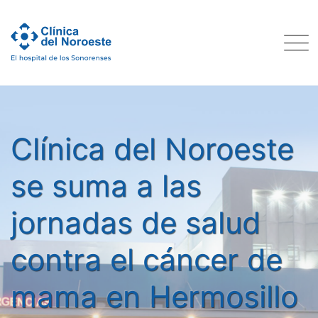
Skip
to
content
Clínica del Noroeste
se suma a las
jornadas de salud
contra el cáncer de
mama en Hermosillo